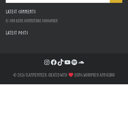
LATEST COMMENTS
Es sind keine Kommentare vorhanden.
LATEST POSTS
Instagram
Facebook
TikTok
YouTube
Spotify
SoundCloud
© 2026 Flammenmeer. Created with
using WordPress and
Kubio